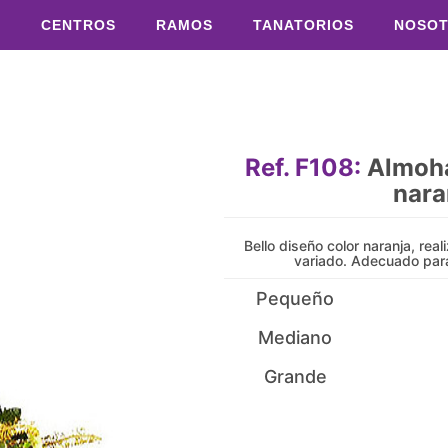
S
CENTROS
RAMOS
TANATORIOS
NOSO
Ref. F108:
Almoha
nara
Bello diseño color naranja, rea
variado. Adecuado para
Pequeño
Mediano
Grande