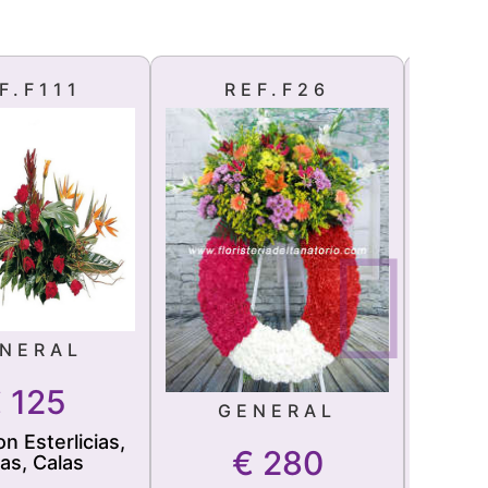
F.F111
REF.F26
NERAL
€
125
GENERAL
n Esterlicias,
Ramo 
€
280
as, Calas
Li