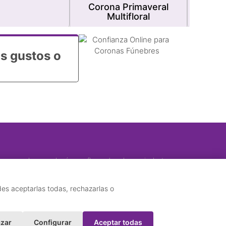
Corona Primaveral
Multifloral
s gustos o
s reemplazos se harán con flores de valor equivalente
ión.
des aceptarlas todas, rechazarlas o
zar
Configurar
Aceptar todas