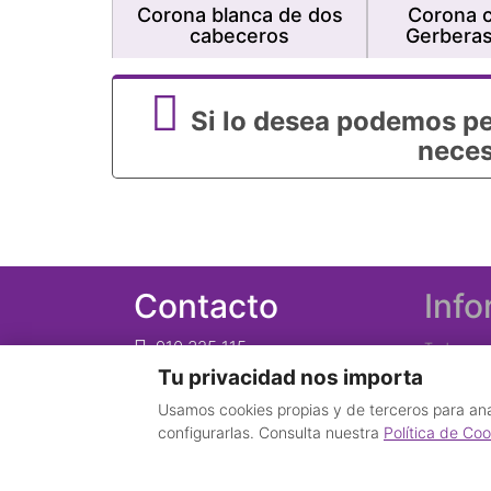
Corona blanca de dos
Corona c
cabeceros
Gerberas
Si lo desea podemos pe
neces
Contacto
Inf
910 325 115
Todos nue
+34 665 59 35 78
Tu privacidad nos importa
según stoc
Desde el extranjero
Las fotog
Usamos cookies propias y de terceros para anal
email
Web no re
configurarlas. Consulta nuestra
Política de Coo