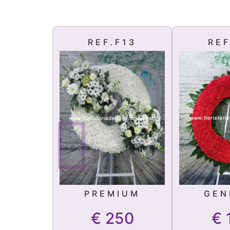
REF.F13
REF
PREMIUM
GEN
€
250
€