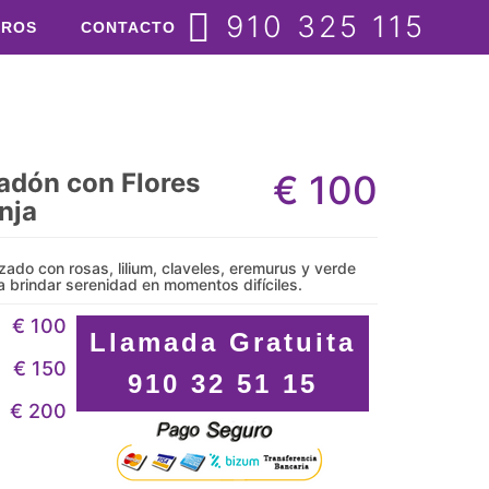
910 325 115
TROS
CONTACTO
dón con Flores
€
100
nja
lizado con rosas, lilium, claveles, eremurus y verde
 brindar serenidad en momentos difíciles.
€ 100
Llamada Gratuita
€ 150
910 32 51 15
€ 200