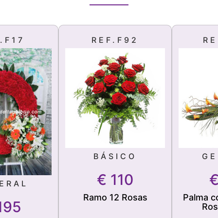
.F17
REF.F92
RE
BÁSICO
GE
€
110
ERAL
Ramo 12 Rosas
Palma co
195
Ros