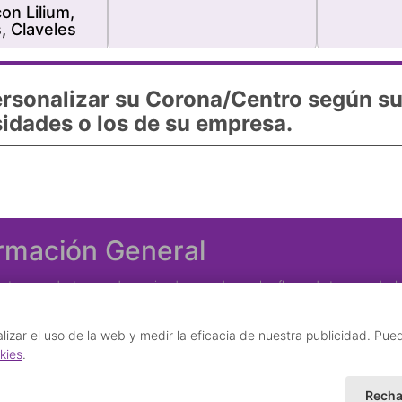
on Lilium,
, Claveles
rsonalizar su Corona/Centro según su
idades o los de su empresa.
ormación General
stros productos pueden variar de acuerdo con las flores de temporada. Lo
k. Gratis el envío a todos los Tanatorios de Madrid y la cinta con inscripc
rafías corresponden al mayor tamaño. Precios sin iva.
izar el uso de la web y medir la eficacia de nuestra publicidad. Pue
lacionada con los Tanatorios.
kies
.
Recha