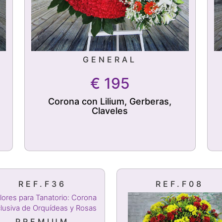
GENERAL
€
195
Corona con Lilium, Gerberas,
Claveles
REF.F36
REF.F08
PREMIUM