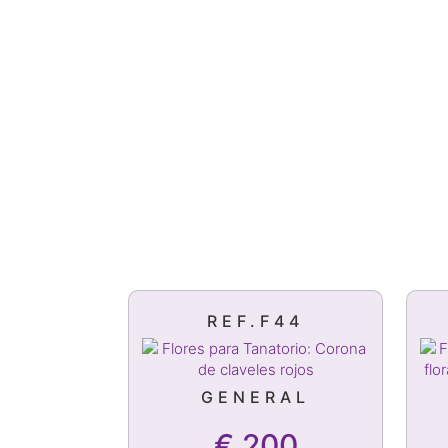
REF.F44
GENERAL
€
200