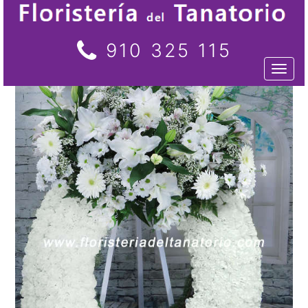
910 325 115
Toggl
naviga