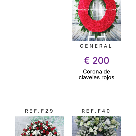
GENERAL
€
200
Corona de
claveles rojos
REF.F29
REF.F40