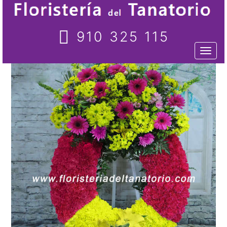
910 325 115
Toggl
naviga