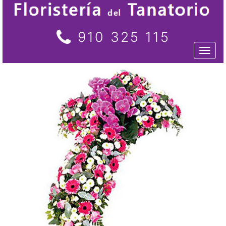
910 325 115
Toggl
naviga