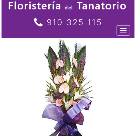
910 325 115
Toggl
naviga