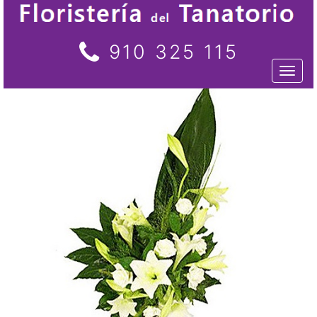
910 325 115
Toggl
naviga