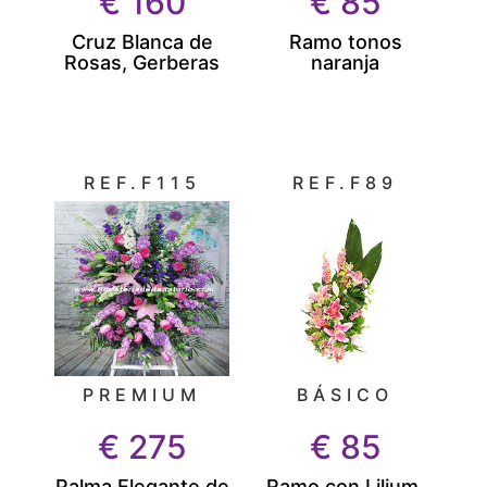
€
160
€
85
Cruz Blanca de
Ramo tonos
Rosas, Gerberas
naranja
REF.F115
REF.F89
PREMIUM
BÁSICO
€
275
€
85
Palma Elegante de
Ramo con Lilium,