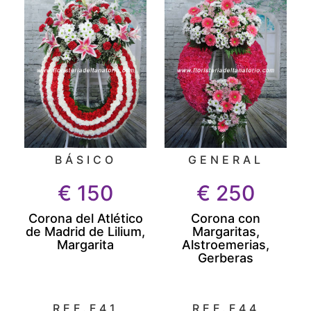
BÁSICO
GENERAL
€
150
€
250
Corona del Atlético
Corona con
de Madrid de Lilium,
Margaritas,
Margarita
Alstroemerias,
Gerberas
REF.F41
REF.F44